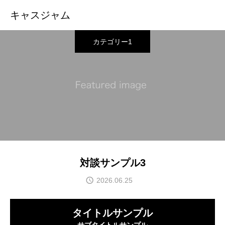
キャスジャム
カテゴリー1
対談サンプル3
2026.06.25
タイトルサンプル