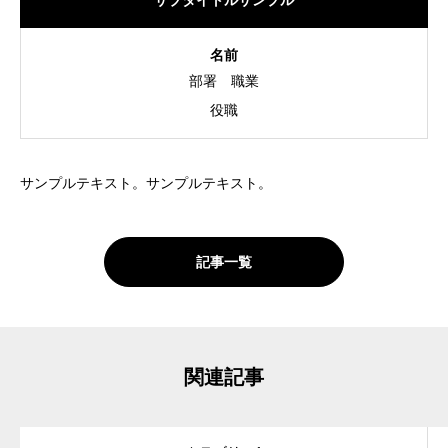
サブタイトルサンプル
名前
部署
職業
役職
サンプルテキスト。サンプルテキスト。
記事一覧
関連記事